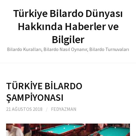
İçeriğe
Türkiye Bilardo Dünyası
atla
Hakkında Haberler ve
Bilgiler
Bilardo Kuralları, Bilardo Nasıl Oynanır, Bilardo Turnuvaları
TÜRKİYE BİLARDO
ŞAMPİYONASI
21 AĞUSTOS 2018
/
FEDYAZMAN