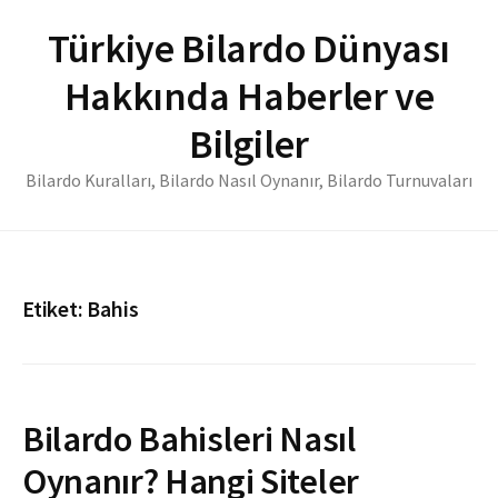
İçeriğe
Türkiye Bilardo Dünyası
atla
Hakkında Haberler ve
Bilgiler
Bilardo Kuralları, Bilardo Nasıl Oynanır, Bilardo Turnuvaları
Etiket:
Bahis
Bilardo Bahisleri Nasıl
Oynanır? Hangi Siteler