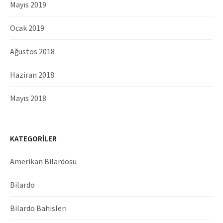
Mayıs 2019
Ocak 2019
Ağustos 2018
Haziran 2018
Mayıs 2018
KATEGORILER
Amerikan Bilardosu
Bilardo
Bilardo Bahisleri