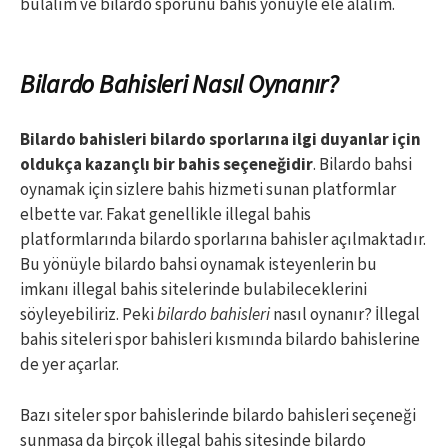
bulalım ve bilardo sporunu bahis yönüyle ele alalım.
Bilardo Bahisleri Nasıl Oynanır?
Bilardo bahisleri bilardo sporlarına ilgi duyanlar için
oldukça kazançlı bir bahis seçeneğidir
. Bilardo bahsi
oynamak için sizlere bahis hizmeti sunan platformlar
elbette var. Fakat genellikle illegal bahis
platformlarında bilardo sporlarına bahisler açılmaktadır.
Bu yönüyle bilardo bahsi oynamak isteyenlerin bu
imkanı illegal bahis sitelerinde bulabileceklerini
söyleyebiliriz. Peki
bilardo bahisleri
nasıl oynanır? İllegal
bahis siteleri spor bahisleri kısmında bilardo bahislerine
de yer açarlar.
Bazı siteler spor bahislerinde bilardo bahisleri seçeneği
sunmasa da birçok illegal bahis sitesinde bilardo