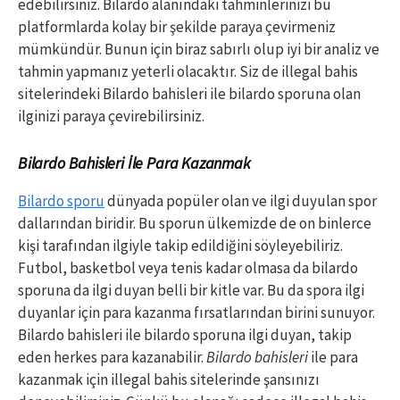
edebilirsiniz. Bilardo alanındaki tahminlerinizi bu
platformlarda kolay bir şekilde paraya çevirmeniz
mümkündür. Bunun için biraz sabırlı olup iyi bir analiz ve
tahmin yapmanız yeterli olacaktır. Siz de illegal bahis
sitelerindeki Bilardo bahisleri ile bilardo sporuna olan
ilginizi paraya çevirebilirsiniz.
Bilardo Bahisleri İle Para Kazanmak
Bilardo sporu
dünyada popüler olan ve ilgi duyulan spor
dallarından biridir. Bu sporun ülkemizde de on binlerce
kişi tarafından ilgiyle takip edildiğini söyleyebiliriz.
Futbol, basketbol veya tenis kadar olmasa da bilardo
sporuna da ilgi duyan belli bir kitle var. Bu da spora ilgi
duyanlar için para kazanma fırsatlarından birini sunuyor.
Bilardo bahisleri ile bilardo sporuna ilgi duyan, takip
eden herkes para kazanabilir.
Bilardo bahisleri
ile para
kazanmak için illegal bahis sitelerinde şansınızı